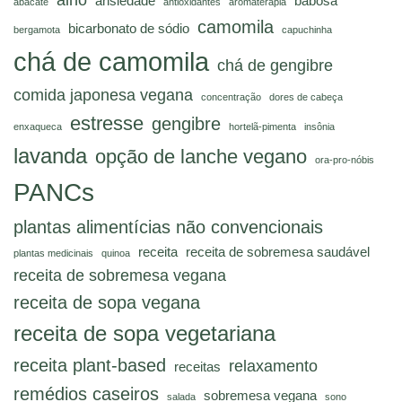
ansiedade
babosa
abacate
antioxidantes
aromaterapia
camomila
bicarbonato de sódio
bergamota
capuchinha
chá de camomila
chá de gengibre
comida japonesa vegana
concentração
dores de cabeça
estresse
gengibre
enxaqueca
hortelã-pimenta
insônia
lavanda
opção de lanche vegano
ora-pro-nóbis
PANCs
plantas alimentícias não convencionais
receita
receita de sobremesa saudável
plantas medicinais
quinoa
receita de sobremesa vegana
receita de sopa vegana
receita de sopa vegetariana
receita plant-based
relaxamento
receitas
remédios caseiros
sobremesa vegana
salada
sono