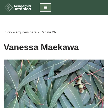
Pular
para
o
conteúdo
Início
»
Arquivos para
»
Página 26
Vanessa Maekawa