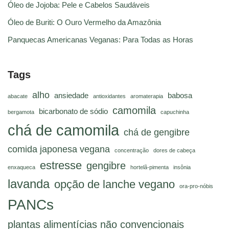
Óleo de Jojoba: Pele e Cabelos Saudáveis
Óleo de Buriti: O Ouro Vermelho da Amazônia
Panquecas Americanas Veganas: Para Todas as Horas
Tags
alho
ansiedade
babosa
abacate
antioxidantes
aromaterapia
camomila
bicarbonato de sódio
bergamota
capuchinha
chá de camomila
chá de gengibre
comida japonesa vegana
concentração
dores de cabeça
estresse
gengibre
enxaqueca
hortelã-pimenta
insônia
lavanda
opção de lanche vegano
ora-pro-nóbis
PANCs
plantas alimentícias não convencionais