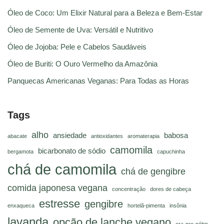
Óleo de Coco: Um Elixir Natural para a Beleza e Bem-Estar
Óleo de Semente de Uva: Versátil e Nutritivo
Óleo de Jojoba: Pele e Cabelos Saudáveis
Óleo de Buriti: O Ouro Vermelho da Amazônia
Panquecas Americanas Veganas: Para Todas as Horas
Tags
alho
ansiedade
babosa
abacate
antioxidantes
aromaterapia
camomila
bicarbonato de sódio
bergamota
capuchinha
chá de camomila
chá de gengibre
comida japonesa vegana
concentração
dores de cabeça
estresse
gengibre
enxaqueca
hortelã-pimenta
insônia
lavanda
opção de lanche vegano
ora-pro-nóbis