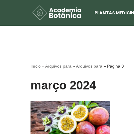
PLANTAS MEDICIN
Pular
para
o
conteúdo
Início
»
Arquivos para
»
Arquivos para
»
Página 3
março 2024