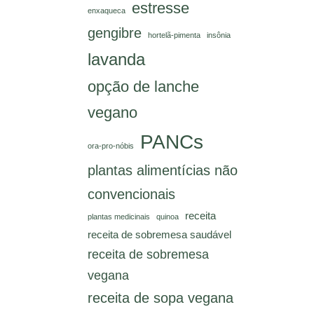
estresse
enxaqueca
gengibre
hortelã-pimenta
insônia
lavanda
opção de lanche
vegano
PANCs
ora-pro-nóbis
plantas alimentícias não
convencionais
receita
plantas medicinais
quinoa
receita de sobremesa saudável
receita de sobremesa
vegana
receita de sopa vegana